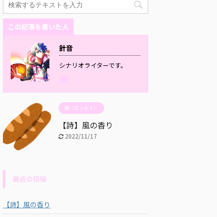
この記事を書いた人
針音
シナリオライターです。
詩（エッセイ）
【詩】風の香り
2022/11/17
最近の投稿
【詩】風の香り