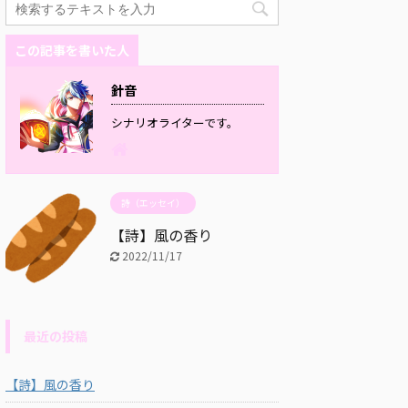
この記事を書いた人
針音
シナリオライターです。
詩（エッセイ）
【詩】風の香り
2022/11/17
最近の投稿
【詩】風の香り