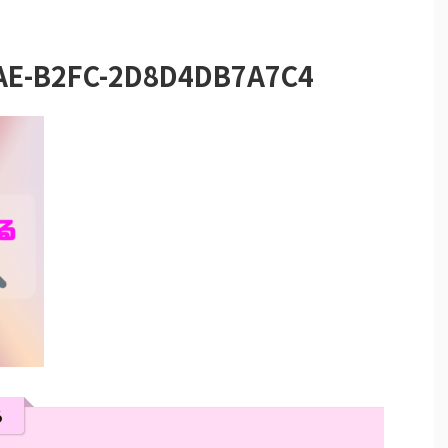
AE-B2FC-2D8D4DB7A7C4
る